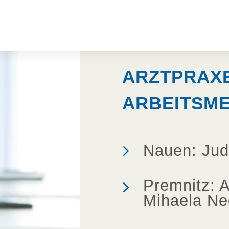
ARZTPRAX
ARBEITSME
5
Nauen: Jud
5
Premnitz: 
Mihaela Ne