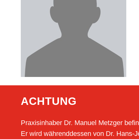
ACHTUNG
Praxisinhaber Dr. Manuel Metzger befind
Er wird währenddessen von Dr. Hans-Jö