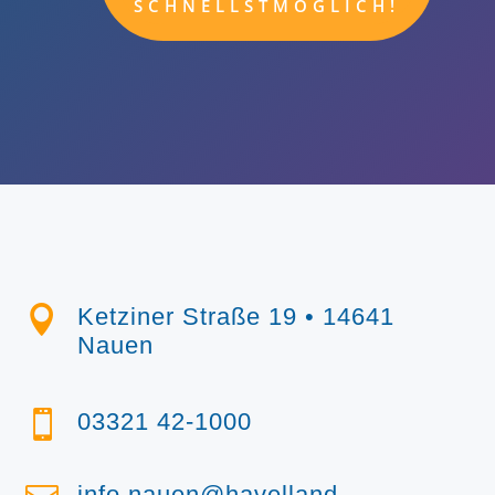
SCHNELLSTMÖGLICH!

Ketziner Straße 19 • 14641
Nauen

03321 42-1000
info.nauen@havelland-