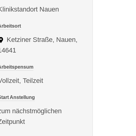
Klinikstandort Nauen
Arbeitsort
Ketziner Straße, Nauen,
14641
Arbeitspensum
Vollzeit, Teilzeit
Start Anstellung
zum nächstmöglichen
Zeitpunkt