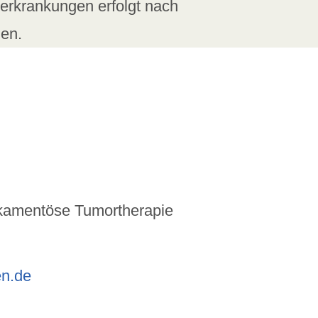
rkrankungen erfolgt nach
ien.
dikamentöse Tumortherapie
en.de