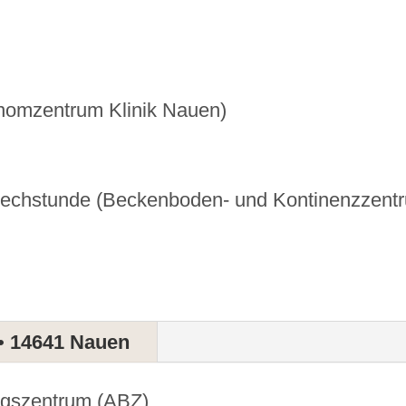
inomzentrum Klinik Nauen)
prechstunde (Beckenboden- und Kontinenzzentr
 • 14641 Nauen
gszentrum (ABZ)