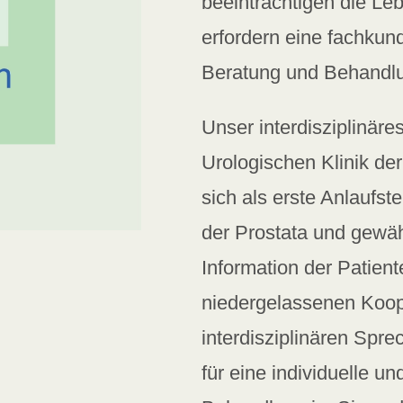
beeinträchtigen die Le
erfordern eine fachkund
Beratung und Behandl
Unser interdisziplinäre
Urologischen Klinik de
sich als erste Anlaufst
der Prostata und gewäh
Information der Patiente
niedergelassenen Koop
interdisziplinären Spre
für eine individuelle u