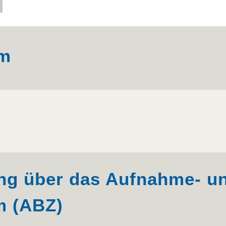
um
ng über das Aufnahme- u
m (ABZ)