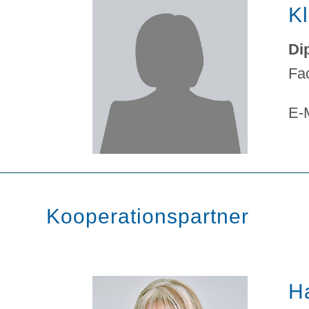
Kl
Di
Fa
E-
Kooperationspartner
H