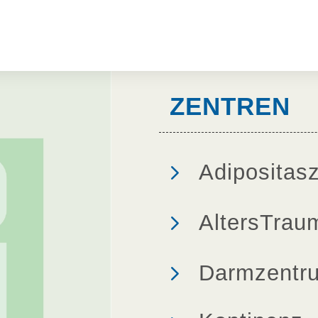
ZENTREN
5
Adipositas
5
AltersTrau
5
Darmzentr