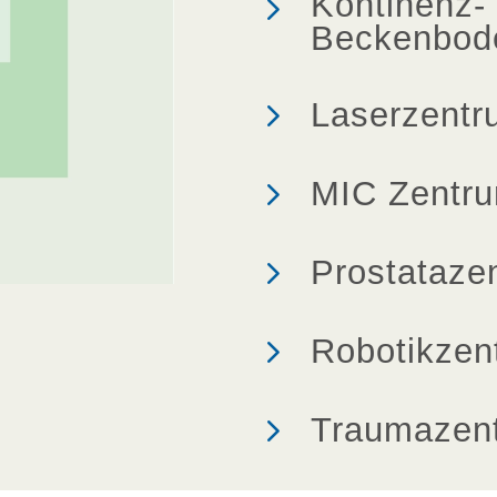
5
Kontinenz-
Beckenbod
5
Laserzentr
5
MIC Zentr
5
Prostataze
5
Robotikzen
5
Traumazen