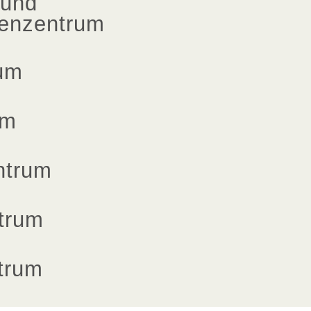
 und
enzentrum
um
um
ntrum
trum
trum