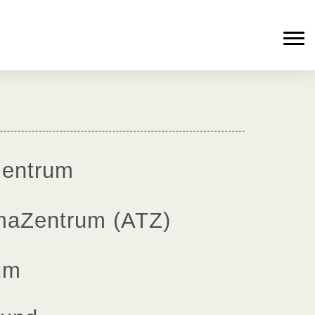
zentrum
maZentrum (ATZ)
um