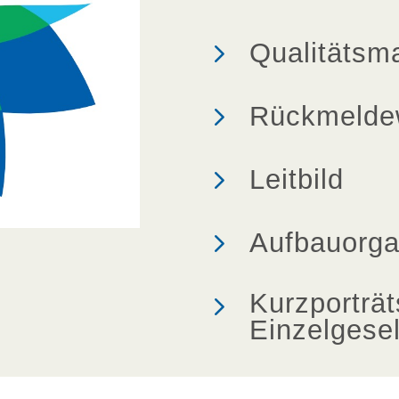
5
Qualitäts
5
Rückmelde
5
Leitbild
5
Aufbauorga
5
Kurzporträt
Einzelgesel