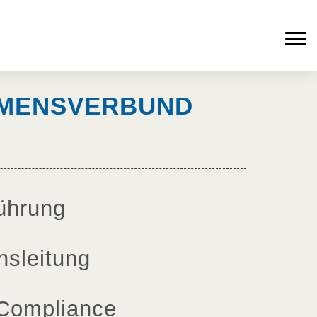
MENSVERBUND
ührung
hsleitung
Compliance