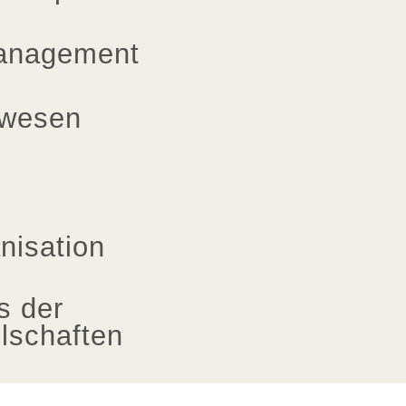
management
wesen
nisation
s der
lschaften