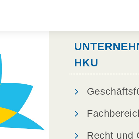
UNTERNEH
HKU
5
Geschäftsf
5
Fachbereic
5
Recht und 