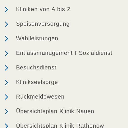
5
Kliniken von A bis Z
5
Speisenversorgung
5
Wahlleistungen
5
Entlassmanagement I Sozialdienst
5
Besuchsdienst
5
Klinikseelsorge
5
Rückmeldewesen
5
Übersichtsplan Klinik Nauen
5
Übersichtsplan Klinik Rathenow